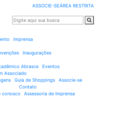
ASSOCIE-SE
ÁREA RESTRITA
ento
Imprensa
nvenções
Inaugurações
cadêmico Abrasce
Eventos
um Associado
agens
Guia de Shoppings
Associe-se
Contato
e conosco
Assessoria de Imprensa