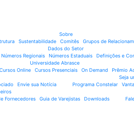
Sobre
trutura
Sustentabilidade
Comitês
Grupos de Relacionam
Dados do Setor
Números Regionais
Números Estaduais
Definições e Co
Universidade Abrasce
Cursos Online
Cursos Presenciais
On Demand
Prêmio A
Seja 
ociado
Envie sua Notícia
Programa Constelar
Vant
eiros
de Fornecedores
Guia de Varejistas
Downloads
Fal