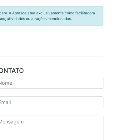
icam. A Abrasce atua exclusivamente como facilitadora
ços, atividades ou atrações mencionadas.
ONTATO