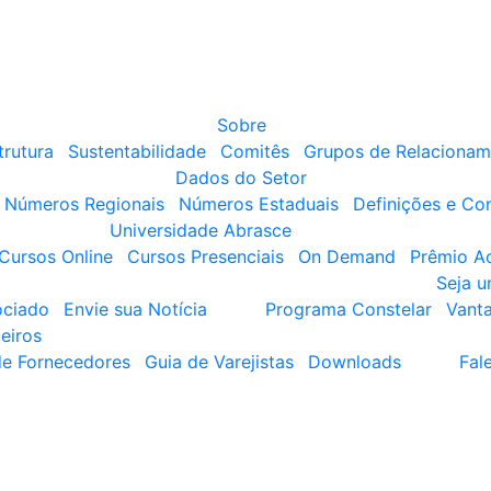
Sobre
trutura
Sustentabilidade
Comitês
Grupos de Relacionam
Dados do Setor
Números Regionais
Números Estaduais
Definições e Co
Universidade Abrasce
Cursos Online
Cursos Presenciais
On Demand
Prêmio A
Seja 
ociado
Envie sua Notícia
Programa Constelar
Vant
eiros
de Fornecedores
Guia de Varejistas
Downloads
Fal