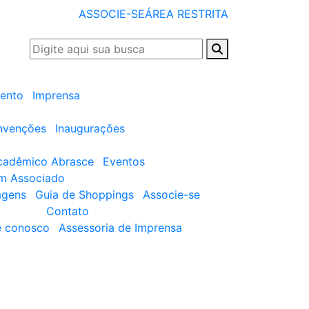
ASSOCIE-SE
ÁREA RESTRITA
ento
Imprensa
nvenções
Inaugurações
cadêmico Abrasce
Eventos
um Associado
agens
Guia de Shoppings
Associe-se
Contato
e conosco
Assessoria de Imprensa