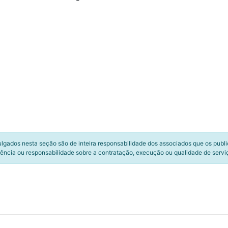
ulgados nesta seção são de inteira responsabilidade dos associados que os publ
ência ou responsabilidade sobre a contratação, execução ou qualidade de servi