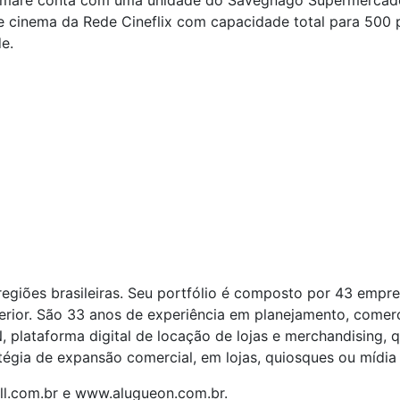
Sumaré conta com uma unidade do Savegnago Supermercados
 cinema da Rede Cineflix com capacidade total para 500 
e.
egiões brasileiras. Seu portfólio é composto por 43 empr
terior. São 33 anos de experiência em planejamento, comer
lataforma digital de locação de lojas e merchandising, qu
égia de expansão comercial, em lojas, quiosques ou mídia 
l.com.br e www.alugueon.com.br.