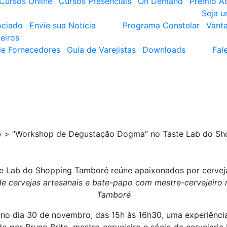
Cursos Online
Cursos Presenciais
On Demand
Prêmio A
Seja 
ociado
Envie sua Notícia
Programa Constelar
Vant
eiros
de Fornecedores
Guia de Varejistas
Downloads
Fal
o
>
“Workshop de Degustação Dogma” no Taste Lab do Sh
 Lab do Shopping Tamboré reúne apaixonados por cervej
e cervejas artesanais e bate-papo com mestre-cervejeiro
Tamboré
no dia 30 de novembro, das 15h às 16h30, uma experiência