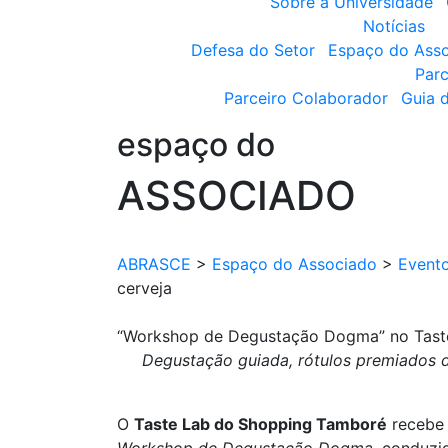
Sobre a Universidade
Notícias
Defesa do Setor
Espaço do Ass
Parc
Parceiro Colaborador
Guia 
espaço do
ASSOCIADO
ABRASCE
>
Espaço do Associado
>
Event
cerveja
“Workshop de Degustação Dogma” no Taste
Degustação guiada, rótulos premiados d
O
Taste Lab do Shopping Tamboré
recebe 