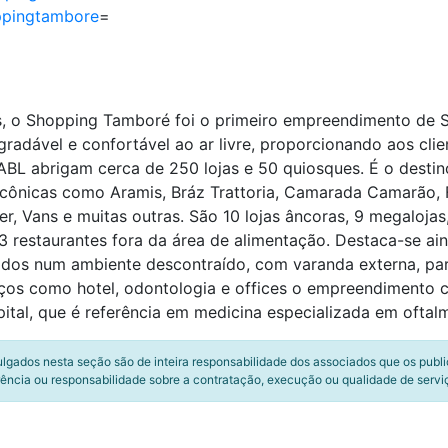
ppingtambore
=
os, o Shopping Tamboré foi o primeiro empreendimento de 
radável e confortável ao ar livre, proporcionando aos cli
BL abrigam cerca de 250 lojas e 50 quiosques. É o destin
icônicas como Aramis, Bráz Trattoria, Camarada Camarão, F
er, Vans e muitas outras. São 10 lojas âncoras, 9 megalojas
3 restaurantes fora da área de alimentação. Destaca-se a
s num ambiente descontraído, com varanda externa, parqui
ços como hotel, odontologia e offices o empreendimento 
al, que é referência em medicina especializada em oftalmo
ulgados nesta seção são de inteira responsabilidade dos associados que os publ
ência ou responsabilidade sobre a contratação, execução ou qualidade de servi