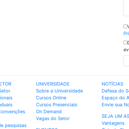
Pr
ev
ETOR
UNIVERSIDADE
NOTÍCIAS
Setor
Sobre a Universidade
Defesa do S
ionais
Cursos Online
Espaço do 
aduais
Cursos Presenciais
Envie sua No
 convenções
On Demand
SEJA UM A
Vagas do Setor
Vantagens
de pesquisas