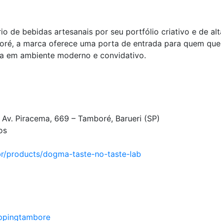
o de bebidas artesanais por seu portfólio criativo e de al
ré, a marca oferece uma porta de entrada para quem quer
eja em ambiente moderno e convidativo.
 Av. Piracema, 669 – Tamboré, Barueri (SP)
os
br/products/dogma-taste-no-taste-lab
ppingtambore