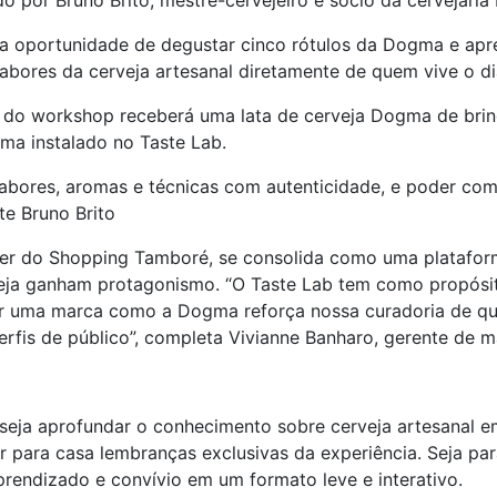
do por Bruno Brito, mestre-cervejeiro e sócio da cervejari
o a oportunidade de degustar cinco rótulos da Dogma e ap
abores da cerveja artesanal diretamente de quem vive o dia
ar do workshop receberá uma lata de cerveja Dogma de br
ma instalado no Taste Lab.
bores, aromas e técnicas com autenticidade, e poder comp
te Bruno Brito
zer do Shopping Tamboré, se consolida como uma plataform
erveja ganham protagonismo. “O Taste Lab tem como propósi
ber uma marca como a Dogma reforça nossa curadoria de q
rfis de público”, completa Vivianne Banharo, gerente de 
seja aprofundar o conhecimento sobre cerveja artesanal e
r para casa lembranças exclusivas da experiência. Seja par
aprendizado e convívio em um formato leve e interativo.