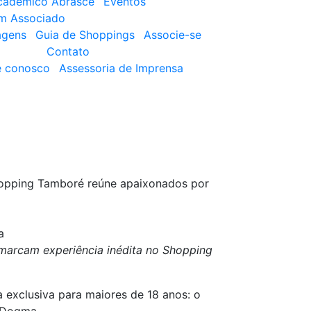
cadêmico Abrasce
Eventos
um Associado
agens
Guia de Shoppings
Associe-se
Contato
e conosco
Assessoria de Imprensa
opping Tamboré reúne apaixonados por
a
 marcam experiência inédita no Shopping
 exclusiva para maiores de 18 anos: o