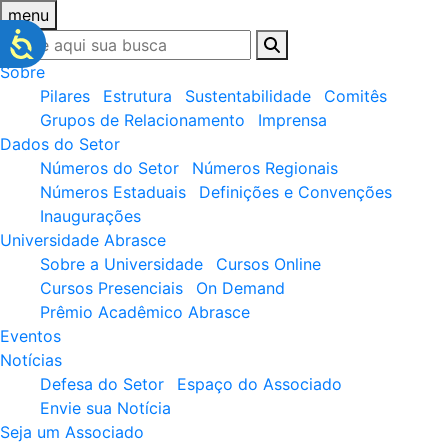
menu
Sobre
Pilares
Estrutura
Sustentabilidade
Comitês
Grupos de Relacionamento
Imprensa
Dados do Setor
Números do Setor
Números Regionais
Números Estaduais
Definições e Convenções
Inaugurações
Universidade Abrasce
Sobre a Universidade
Cursos Online
Cursos Presenciais
On Demand
Prêmio Acadêmico Abrasce
Eventos
Notícias
Defesa do Setor
Espaço do Associado
Envie sua Notícia
Seja um Associado