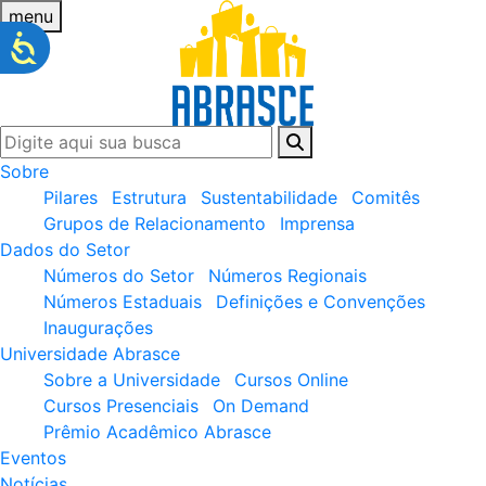
menu
Sobre
Pilares
Estrutura
Sustentabilidade
Comitês
Grupos de Relacionamento
Imprensa
Dados do Setor
Números do Setor
Números Regionais
Números Estaduais
Definições e Convenções
Inaugurações
Universidade Abrasce
Sobre a Universidade
Cursos Online
Cursos Presenciais
On Demand
Prêmio Acadêmico Abrasce
Eventos
Notícias