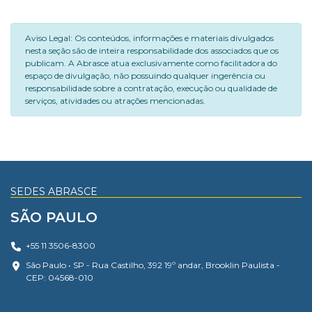
Aviso Legal: Os conteúdos, informações e materiais divulgados
nesta seção são de inteira responsabilidade dos associados que os
publicam. A Abrasce atua exclusivamente como facilitadora do
espaço de divulgação, não possuindo qualquer ingerência ou
responsabilidade sobre a contratação, execução ou qualidade de
serviços, atividades ou atrações mencionadas.
SEDES ABRASCE
SÃO PAULO
+55 11 3506-8300
São Paulo • SP - Rua Castilho, 392 19º andar, Brooklin Paulista -
CEP: 04568-010