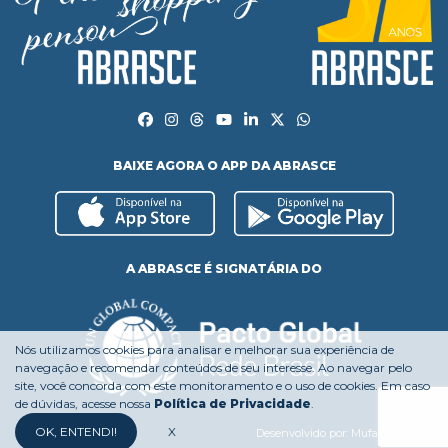
BAIXE AGORA O APP DA ABRASCE
A ABRASCE É SIGNATÁRIA DO
Nós utilizamos cookies para analisar e melhorar sua experiência de
navegação e recomendar conteúdos de seu interesse. Ao navegar pelo
site, você concorda com este monitoramento e o uso de cookies. Em caso
de dúvidas, acesse nossa
Política de Privacidade
.
OK, ENTENDI!
X
Desenvolvido por:
Mufasa Agency