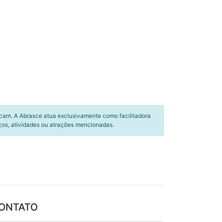
icam. A Abrasce atua exclusivamente como facilitadora
ços, atividades ou atrações mencionadas.
ONTATO