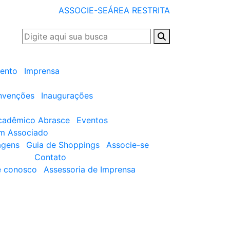
ASSOCIE-SE
ÁREA RESTRITA
ento
Imprensa
nvenções
Inaugurações
cadêmico Abrasce
Eventos
um Associado
agens
Guia de Shoppings
Associe-se
Contato
e conosco
Assessoria de Imprensa