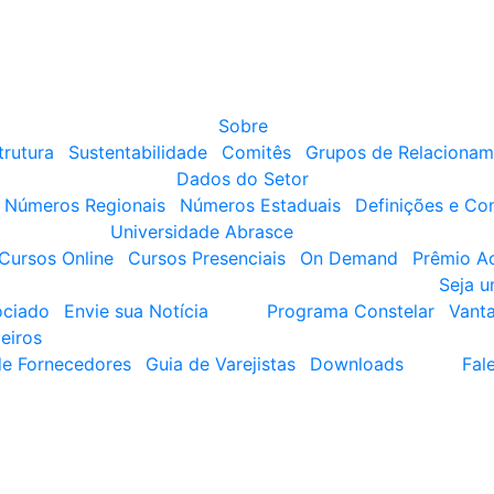
Sobre
trutura
Sustentabilidade
Comitês
Grupos de Relacionam
Dados do Setor
Números Regionais
Números Estaduais
Definições e Co
Universidade Abrasce
Cursos Online
Cursos Presenciais
On Demand
Prêmio A
Seja 
ociado
Envie sua Notícia
Programa Constelar
Vant
eiros
de Fornecedores
Guia de Varejistas
Downloads
Fal