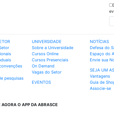
ev
ETOR
UNIVERSIDADE
NOTÍCIAS
Setor
Sobre a Universidade
Defesa do S
ionais
Cursos Online
Espaço do 
aduais
Cursos Presenciais
Envie sua No
 convenções
On Demand
SEJA UM A
Vagas do Setor
Vantagens
de pesquisas
EVENTOS
Guia de Sho
Associe-se
E AGORA O APP DA ABRASCE