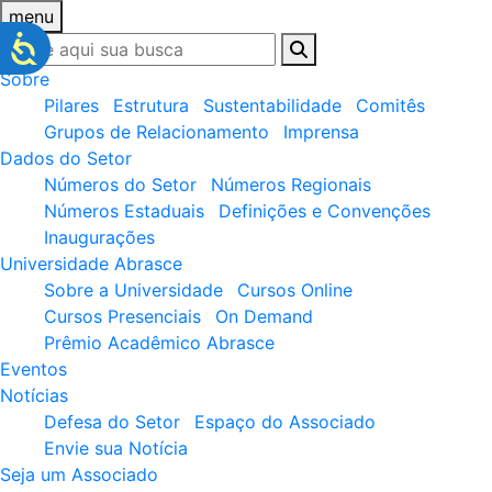
menu
Sobre
Pilares
Estrutura
Sustentabilidade
Comitês
Grupos de Relacionamento
Imprensa
Dados do Setor
Números do Setor
Números Regionais
Números Estaduais
Definições e Convenções
Inaugurações
Universidade Abrasce
Sobre a Universidade
Cursos Online
Cursos Presenciais
On Demand
Prêmio Acadêmico Abrasce
Eventos
Notícias
Defesa do Setor
Espaço do Associado
Envie sua Notícia
Seja um Associado