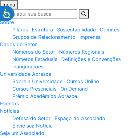
menu
Sobre
Pilares
Estrutura
Sustentabilidade
Comitês
Grupos de Relacionamento
Imprensa
Dados do Setor
Números do Setor
Números Regionais
Números Estaduais
Definições e Convenções
Inaugurações
Universidade Abrasce
Sobre a Universidade
Cursos Online
Cursos Presenciais
On Demand
Prêmio Acadêmico Abrasce
Eventos
Notícias
Defesa do Setor
Espaço do Associado
Envie sua Notícia
Seja um Associado