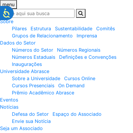
menu
Sobre
Pilares
Estrutura
Sustentabilidade
Comitês
Grupos de Relacionamento
Imprensa
Dados do Setor
Números do Setor
Números Regionais
Números Estaduais
Definições e Convenções
Inaugurações
Universidade Abrasce
Sobre a Universidade
Cursos Online
Cursos Presenciais
On Demand
Prêmio Acadêmico Abrasce
Eventos
Notícias
Defesa do Setor
Espaço do Associado
Envie sua Notícia
Seja um Associado