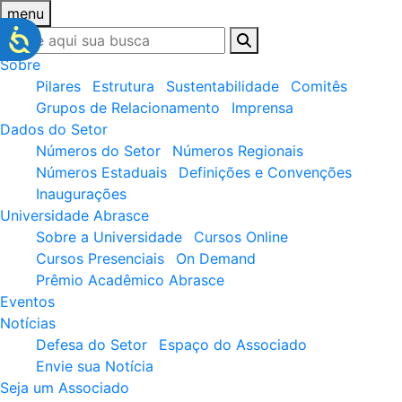
menu
Sobre
Pilares
Estrutura
Sustentabilidade
Comitês
Grupos de Relacionamento
Imprensa
Dados do Setor
Números do Setor
Números Regionais
Números Estaduais
Definições e Convenções
Inaugurações
Universidade Abrasce
Sobre a Universidade
Cursos Online
Cursos Presenciais
On Demand
Prêmio Acadêmico Abrasce
Eventos
Notícias
Defesa do Setor
Espaço do Associado
Envie sua Notícia
Seja um Associado