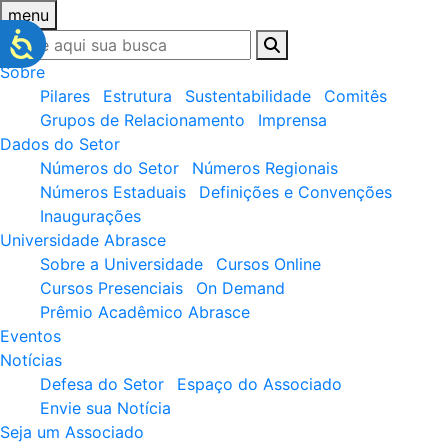
menu
Sobre
Pilares
Estrutura
Sustentabilidade
Comitês
Grupos de Relacionamento
Imprensa
Dados do Setor
Números do Setor
Números Regionais
Números Estaduais
Definições e Convenções
Inaugurações
Universidade Abrasce
Sobre a Universidade
Cursos Online
Cursos Presenciais
On Demand
Prêmio Acadêmico Abrasce
Eventos
Notícias
Defesa do Setor
Espaço do Associado
Envie sua Notícia
Seja um Associado