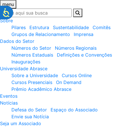
menu
Sobre
Pilares
Estrutura
Sustentabilidade
Comitês
Grupos de Relacionamento
Imprensa
Dados do Setor
Números do Setor
Números Regionais
Números Estaduais
Definições e Convenções
Inaugurações
Universidade Abrasce
Sobre a Universidade
Cursos Online
Cursos Presenciais
On Demand
Prêmio Acadêmico Abrasce
Eventos
Notícias
Defesa do Setor
Espaço do Associado
Envie sua Notícia
Seja um Associado