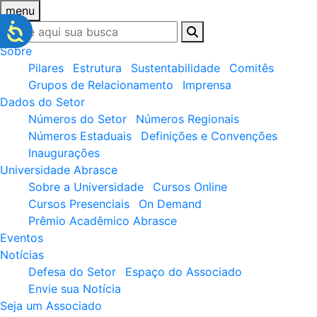
menu
Sobre
Pilares
Estrutura
Sustentabilidade
Comitês
Grupos de Relacionamento
Imprensa
Dados do Setor
Números do Setor
Números Regionais
Números Estaduais
Definições e Convenções
Inaugurações
Universidade Abrasce
Sobre a Universidade
Cursos Online
Cursos Presenciais
On Demand
Prêmio Acadêmico Abrasce
Eventos
Notícias
Defesa do Setor
Espaço do Associado
Envie sua Notícia
Seja um Associado