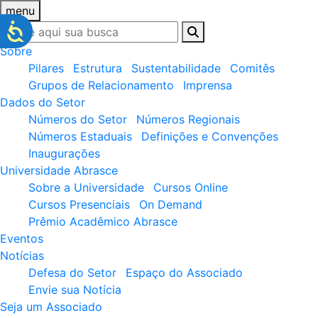
menu
Sobre
Pilares
Estrutura
Sustentabilidade
Comitês
Grupos de Relacionamento
Imprensa
Dados do Setor
Números do Setor
Números Regionais
Números Estaduais
Definições e Convenções
Inaugurações
Universidade Abrasce
Sobre a Universidade
Cursos Online
Cursos Presenciais
On Demand
Prêmio Acadêmico Abrasce
Eventos
Notícias
Defesa do Setor
Espaço do Associado
Envie sua Notícia
Seja um Associado