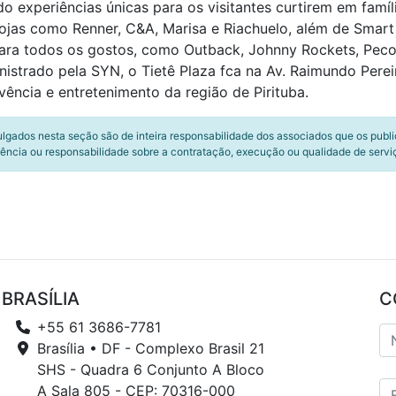
o experiências únicas para os visitantes curtirem em famí
ojas como Renner, C&A, Marisa e Riachuelo, além de Smar
a todos os gostos, como Outback, Johnny Rockets, Pecor
istrado pela SYN, o Tietê Plaza fca na Av. Raimundo Pereir
ência e entretenimento da região de Pirituba.
ulgados nesta seção são de inteira responsabilidade dos associados que os publ
ência ou responsabilidade sobre a contratação, execução ou qualidade de servi
BRASÍLIA
C
+55 61 3686-7781
Brasília • DF - Complexo Brasil 21
SHS - Quadra 6 Conjunto A Bloco
A Sala 805 - CEP: 70316-000