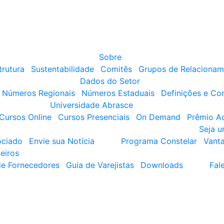
Sobre
trutura
Sustentabilidade
Comitês
Grupos de Relacionam
Dados do Setor
Números Regionais
Números Estaduais
Definições e Co
Universidade Abrasce
Cursos Online
Cursos Presenciais
On Demand
Prêmio A
Seja 
ociado
Envie sua Notícia
Programa Constelar
Vant
eiros
de Fornecedores
Guia de Varejistas
Downloads
Fal