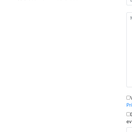
Pr
ev