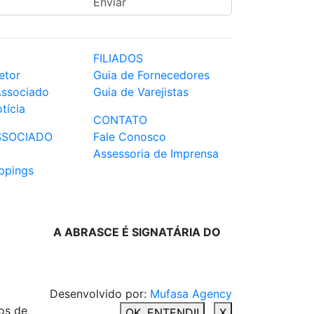
FILIADOS
etor
Guia de Fornecedores
Associado
Guia de Varejistas
tícia
CONTATO
SSOCIADO
Fale Conosco
Assessoria de Imprensa
ppings
A ABRASCE É SIGNATÁRIA DO
Desenvolvido por:
Mufasa Agency
os de
OK, ENTENDI!
X