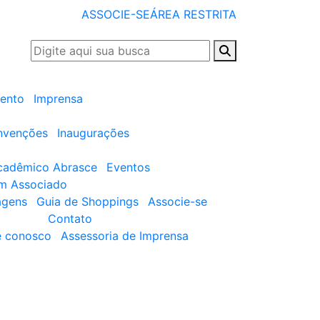
ASSOCIE-SE
ÁREA RESTRITA
ento
Imprensa
nvenções
Inaugurações
cadêmico Abrasce
Eventos
um Associado
agens
Guia de Shoppings
Associe-se
Contato
e conosco
Assessoria de Imprensa