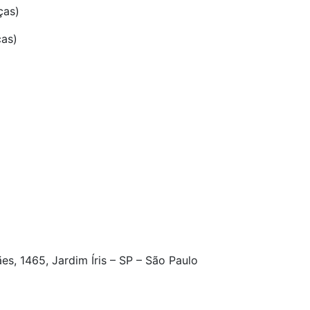
ças)
ças)
s, 1465, Jardim Íris – SP – São Paulo