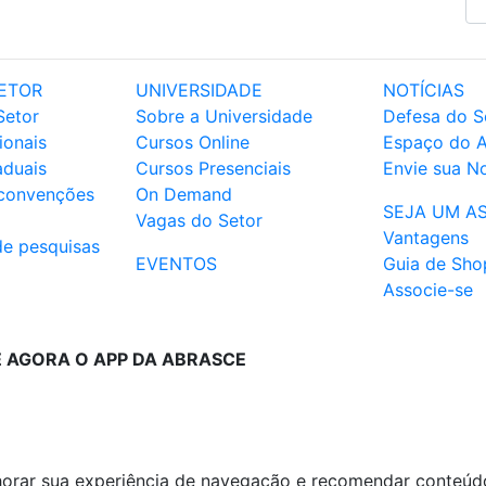
ETOR
UNIVERSIDADE
NOTÍCIAS
Setor
Sobre a Universidade
Defesa do S
ionais
Cursos Online
Espaço do 
aduais
Cursos Presenciais
Envie sua No
 convenções
On Demand
SEJA UM A
Vagas do Setor
Vantagens
de pesquisas
EVENTOS
Guia de Sho
Associe-se
E AGORA O APP DA ABRASCE
lhorar sua experiência de navegação e recomendar conteúd