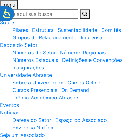
menu
Sobre
Pilares
Estrutura
Sustentabilidade
Comitês
Grupos de Relacionamento
Imprensa
Dados do Setor
Números do Setor
Números Regionais
Números Estaduais
Definições e Convenções
Inaugurações
Universidade Abrasce
Sobre a Universidade
Cursos Online
Cursos Presenciais
On Demand
Prêmio Acadêmico Abrasce
Eventos
Notícias
Defesa do Setor
Espaço do Associado
Envie sua Notícia
Seja um Associado