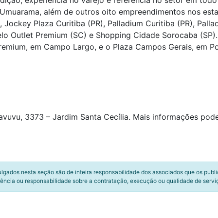
ção, experiência no varejo e referência no setor em todo
 Umuarama, além de outros oito empreendimentos nos estad
, Jockey Plaza Curitiba (PR), Palladium Curitiba (PR), Pal
 Belo Outlet Premium (SC) e Shopping Cidade Sorocaba (SP
 Premium, em Campo Largo, e o Plaza Campos Gerais, em P
avuvu, 3373 – Jardim Santa Cecília. Mais informações pod
ulgados nesta seção são de inteira responsabilidade dos associados que os publ
ência ou responsabilidade sobre a contratação, execução ou qualidade de servi