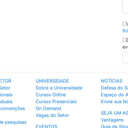
Pr
ev
ETOR
UNIVERSIDADE
NOTÍCIAS
Setor
Sobre a Universidade
Defesa do S
ionais
Cursos Online
Espaço do 
aduais
Cursos Presenciais
Envie sua No
 convenções
On Demand
SEJA UM A
Vagas do Setor
Vantagens
de pesquisas
EVENTOS
Guia de Sho