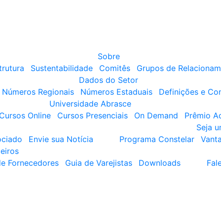
Sobre
trutura
Sustentabilidade
Comitês
Grupos de Relacionam
Dados do Setor
Números Regionais
Números Estaduais
Definições e Co
Universidade Abrasce
Cursos Online
Cursos Presenciais
On Demand
Prêmio A
Seja 
ociado
Envie sua Notícia
Programa Constelar
Vant
eiros
de Fornecedores
Guia de Varejistas
Downloads
Fal