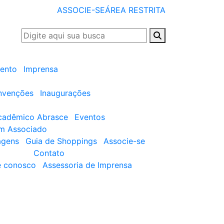
ASSOCIE-SE
ÁREA RESTRITA
ento
Imprensa
nvenções
Inaugurações
cadêmico Abrasce
Eventos
um Associado
agens
Guia de Shoppings
Associe-se
Contato
e conosco
Assessoria de Imprensa