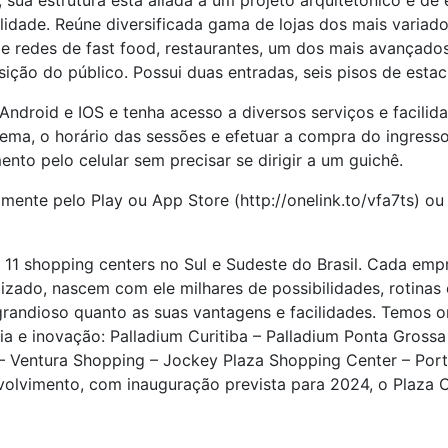
 sua estrutura está aliada a um projeto arquitetônico e de
lidade. Reúne diversificada gama de lojas dos mais variado
 de redes de fast food, restaurantes, um dos mais avançado
sição do público. Possui duas entradas, seis pisos de est
Android e IOS e tenha acesso a diversos serviços e facilid
inema, o horário das sessões e efetuar a compra do ingress
nto pelo celular sem precisar se dirigir a um guichê.
mente pelo Play ou App Store (http://onelink.to/vfa7ts) ou
e 11 shopping centers no Sul e Sudeste do Brasil. Cada em
zado, nascem com ele milhares de possibilidades, rotinas 
andioso quanto as suas vantagens e facilidades. Temos or
a e inovação: Palladium Curitiba – Palladium Ponta Grossa 
Ventura Shopping – Jockey Plaza Shopping Center – Porto
lvimento, com inauguração prevista para 2024, o Plaza C