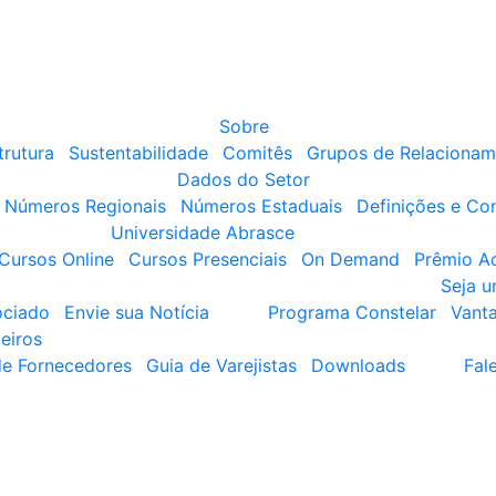
Sobre
trutura
Sustentabilidade
Comitês
Grupos de Relacionam
Dados do Setor
Números Regionais
Números Estaduais
Definições e Co
Universidade Abrasce
Cursos Online
Cursos Presenciais
On Demand
Prêmio A
Seja 
ociado
Envie sua Notícia
Programa Constelar
Vant
eiros
de Fornecedores
Guia de Varejistas
Downloads
Fal