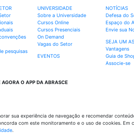
ETOR
UNIVERSIDADE
NOTÍCIAS
Setor
Sobre a Universidade
Defesa do S
ionais
Cursos Online
Espaço do 
aduais
Cursos Presenciais
Envie sua No
 convenções
On Demand
SEJA UM A
Vagas do Setor
Vantagens
de pesquisas
EVENTOS
Guia de Sho
Associe-se
E AGORA O APP DA ABRASCE
lhorar sua experiência de navegação e recomendar conteúd
 concorda com este monitoramento e o uso de cookies. Em 
cidade
.