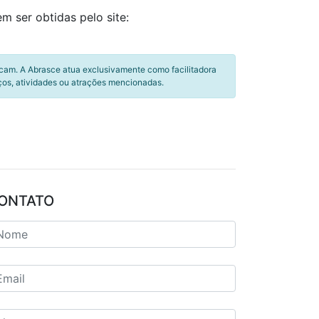
m ser obtidas pelo site:
icam. A Abrasce atua exclusivamente como facilitadora
ços, atividades ou atrações mencionadas.
ONTATO