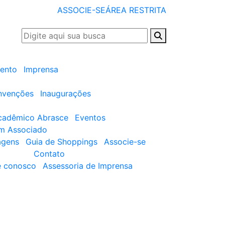
ASSOCIE-SE
ÁREA RESTRITA
ento
Imprensa
nvenções
Inaugurações
cadêmico Abrasce
Eventos
um Associado
agens
Guia de Shoppings
Associe-se
Contato
e conosco
Assessoria de Imprensa