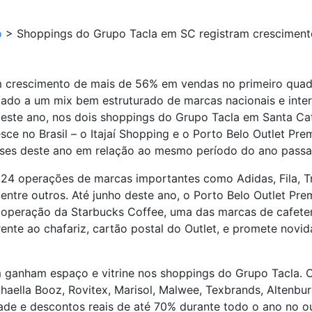
o
>
Shoppings do Grupo Tacla em SC registram cresciment
m crescimento de mais de 56% em vendas no primeiro quad
do a um mix bem estruturado de marcas nacionais e inter
ste ano, nos dois shoppings do Grupo Tacla em Santa Cata
sce no Brasil – o Itajaí Shopping e o Porto Belo Outlet Pr
meses deste ano em relação ao mesmo período do ano passa
 operações de marcas importantes como Adidas, Fila, Truss
ntre outros. Até junho deste ano, o Porto Belo Outlet Prem
operação da Starbucks Coffee, uma das marcas de cafete
rente ao chafariz, cartão postal do Outlet, e promete no
 ganham espaço e vitrine nos shoppings do Grupo Tacla.
aella Booz, Rovitex, Marisol, Malwee, Texbrands, Altenburg
dade e descontos reais de até 70% durante todo o ano no out