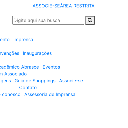
ASSOCIE-SE
ÁREA RESTRITA
ento
Imprensa
nvenções
Inaugurações
cadêmico Abrasce
Eventos
um Associado
agens
Guia de Shoppings
Associe-se
Contato
e conosco
Assessoria de Imprensa