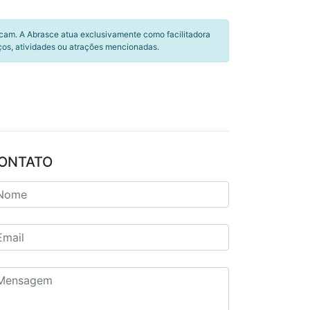
icam. A Abrasce atua exclusivamente como facilitadora
ços, atividades ou atrações mencionadas.
ONTATO