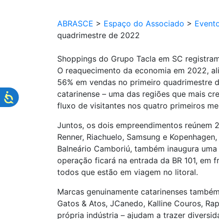
ABRASCE
>
Espaço do Associado
>
Event
quadrimestre de 2022
Shoppings do Grupo Tacla em SC registra
O reaquecimento da economia em 2022, alia
56% em vendas no primeiro quadrimestre de
catarinense – uma das regiões que mais cre
fluxo de visitantes nos quatro primeiros 
Juntos, os dois empreendimentos reúnem 224
Renner, Riachuelo, Samsung e Kopenhagen, e
Balneário Camboriú, também inaugura uma 
operação ficará na entrada da BR 101, em f
todos que estão em viagem no litoral.
Marcas genuinamente catarinenses também
Gatos & Atos, JCanedo, Kalline Couros, Raph
própria indústria – ajudam a trazer diversi