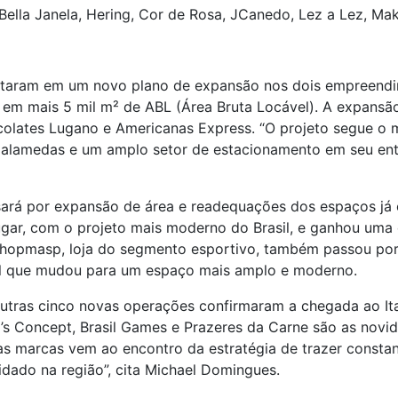
ella Janela, Hering, Cor de Rosa, JCanedo, Lez a Lez, Ma
ultaram em um novo plano de expansão nos dois empreendim
 em mais 5 mil m² de ABL (Área Bruta Locável). A expansã
olates Lugano e Americanas Express. “O projeto segue o 
, alamedas e um amplo setor de estacionamento em seu ento
ará por expansão de área e readequações dos espaços já 
ugar, com o projeto mais moderno do Brasil, e ganhou uma 
Shopmasp, loja do segmento esportivo, também passou por
il que mudou para um espaço mais amplo e moderno.
utras cinco novas operações confirmaram a chegada ao Itaj
a’s Concept, Brasil Games e Prazeres da Carne são as nov
 marcas vem ao encontro da estratégia de trazer constant
dado na região”, cita Michael Domingues.