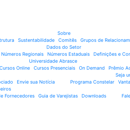
Sobre
trutura
Sustentabilidade
Comitês
Grupos de Relacionam
Dados do Setor
Números Regionais
Números Estaduais
Definições e Co
Universidade Abrasce
Cursos Online
Cursos Presenciais
On Demand
Prêmio A
Seja 
ociado
Envie sua Notícia
Programa Constelar
Vant
eiros
de Fornecedores
Guia de Varejistas
Downloads
Fal