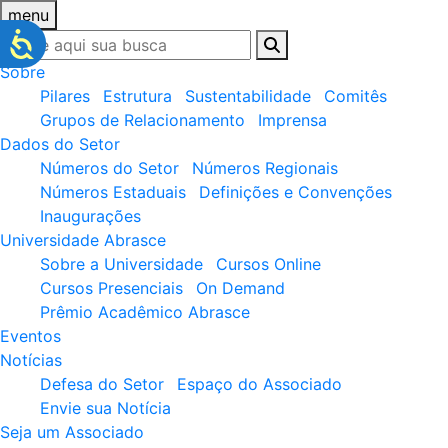
menu
Sobre
Pilares
Estrutura
Sustentabilidade
Comitês
Grupos de Relacionamento
Imprensa
Dados do Setor
Números do Setor
Números Regionais
Números Estaduais
Definições e Convenções
Inaugurações
Universidade Abrasce
Sobre a Universidade
Cursos Online
Cursos Presenciais
On Demand
Prêmio Acadêmico Abrasce
Eventos
Notícias
Defesa do Setor
Espaço do Associado
Envie sua Notícia
Seja um Associado