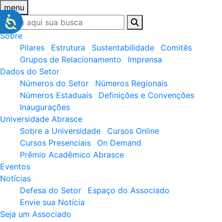
menu
Sobre
Pilares
Estrutura
Sustentabilidade
Comitês
Grupos de Relacionamento
Imprensa
Dados do Setor
Números do Setor
Números Regionais
Números Estaduais
Definições e Convenções
Inaugurações
Universidade Abrasce
Sobre a Universidade
Cursos Online
Cursos Presenciais
On Demand
Prêmio Acadêmico Abrasce
Eventos
Notícias
Defesa do Setor
Espaço do Associado
Envie sua Notícia
Seja um Associado