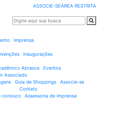
ASSOCIE-SE
ÁREA RESTRITA
ento
Imprensa
nvenções
Inaugurações
cadêmico Abrasce
Eventos
um Associado
agens
Guia de Shoppings
Associe-se
Contato
e conosco
Assessoria de Imprensa