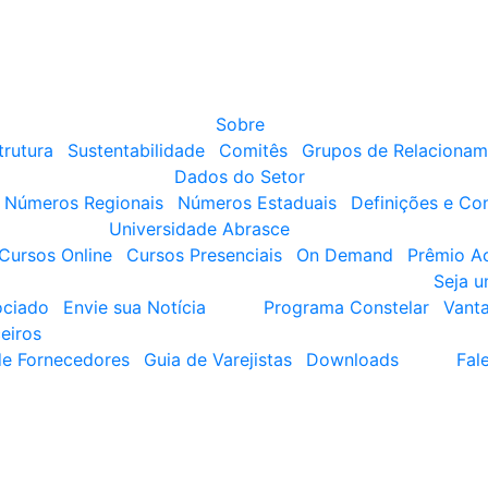
Sobre
trutura
Sustentabilidade
Comitês
Grupos de Relacionam
Dados do Setor
Números Regionais
Números Estaduais
Definições e Co
Universidade Abrasce
Cursos Online
Cursos Presenciais
On Demand
Prêmio A
Seja 
ociado
Envie sua Notícia
Programa Constelar
Vant
eiros
de Fornecedores
Guia de Varejistas
Downloads
Fal