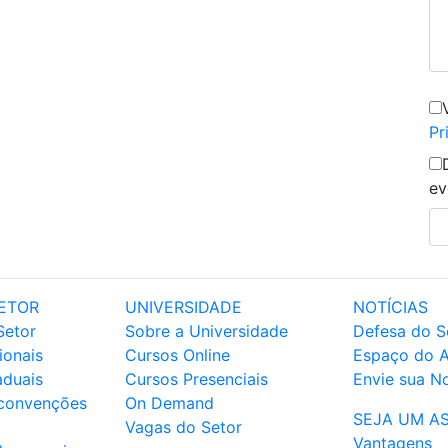
Pr
ev
ETOR
UNIVERSIDADE
NOTÍCIAS
Setor
Sobre a Universidade
Defesa do S
ionais
Cursos Online
Espaço do 
aduais
Cursos Presenciais
Envie sua No
 convenções
On Demand
SEJA UM A
Vagas do Setor
Vantagens