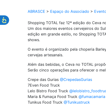
ABRASCE
>
Espaço do Associado
>
Event
Shopping TOTAL faz 12ª edição do Ceva n
Um dos maiores eventos cervejeiros do Sul
edição em grande estilo, no Shopping TOTAL
shows.
O evento é organizado pela choperia Barley
cervejas artesanais.
Além das bebidas, o Ceva no TOTAL propõe
Serão cinco operações para oferecer o mel
Crepe das Gurias
@CrepedasGurias
7Even Food Truck
Lelo Bistro Food Truck
@lelobistro_foodtru
Maria & Fumaça Food Truck
@fumacamaria
Tunikus Food Truck
@Tunikustruck