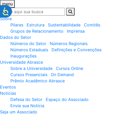
menu
Sobre
Pilares
Estrutura
Sustentabilidade
Comitês
Grupos de Relacionamento
Imprensa
Dados do Setor
Números do Setor
Números Regionais
Números Estaduais
Definições e Convenções
Inaugurações
Universidade Abrasce
Sobre a Universidade
Cursos Online
Cursos Presenciais
On Demand
Prêmio Acadêmico Abrasce
Eventos
Notícias
Defesa do Setor
Espaço do Associado
Envie sua Notícia
Seja um Associado