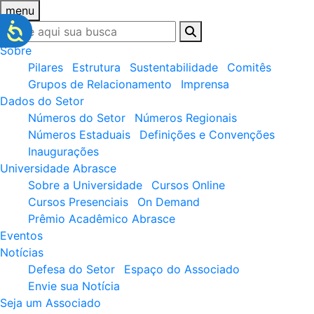
menu
Sobre
Pilares
Estrutura
Sustentabilidade
Comitês
Grupos de Relacionamento
Imprensa
Dados do Setor
Números do Setor
Números Regionais
Números Estaduais
Definições e Convenções
Inaugurações
Universidade Abrasce
Sobre a Universidade
Cursos Online
Cursos Presenciais
On Demand
Prêmio Acadêmico Abrasce
Eventos
Notícias
Defesa do Setor
Espaço do Associado
Envie sua Notícia
Seja um Associado