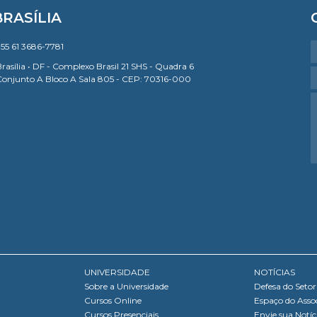
BRASÍLIA
55 61 3686-7781
rasília • DF - Complexo Brasil 21 SHS - Quadra 6
Conjunto A Bloco A Sala 805 - CEP: 70316-000
UNIVERSIDADE
NOTÍCIAS
Sobre a Universidade
Defesa do Setor
Cursos Online
Espaço do Asso
Cursos Presenciais
Envie sua Notíc