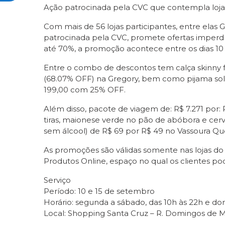
Ação patrocinada pela CVC que contempla lojas
Com mais de 56 lojas participantes, entre elas
patrocinada pela CVC, promete ofertas imperd
até 70%, a promoção acontece entre os dias 10
Entre o combo de descontos tem calça skinny fe
(68.07% OFF) na Gregory, bem como pijama solf 
199,00 com 25% OFF.
Além disso, pacote de viagem de: R$ 7.271 por:
tiras, maionese verde no pão de abóbora e cer
sem álcool) de R$ 69 por R$ 49 no Vassoura Q
As promoções são válidas somente nas lojas do 
Produtos Online, espaço no qual os clientes 
Serviço
Período: 10 e 15 de setembro
Horário: segunda a sábado, das 10h às 22h e dom
Local: Shopping Santa Cruz – R. Domingos de Mo