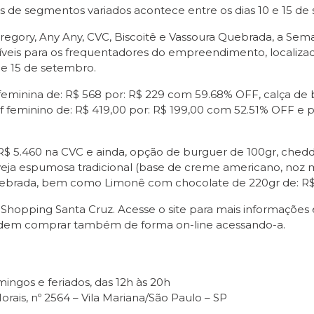
 de segmentos variados acontece entre os dias 10 e 15 d
 Gregory, Any Any, CVC, Biscoitê e Vassoura Quebrada, a Se
íveis para os frequentadores do empreendimento, localiza
 e 15 de setembro.
minina de: R$ 568 por: R$ 229 com 59.68% OFF, calça de br
feminino de: R$ 419,00 por: R$ 199,00 com 52.51% OFF e pi
 R$ 5.460 na CVC e ainda, opção de burguer de 100gr, ched
veja espumosa tradicional (base de creme americano, noz 
uebrada, bem como Limonê com chocolate de 220gr de: R$ 4
Shopping Santa Cruz. Acesse o site para mais informações 
podem comprar também de forma on-line acessando-a.
ingos e feriados, das 12h às 20h
rais, nº 2564 – Vila Mariana/São Paulo – SP