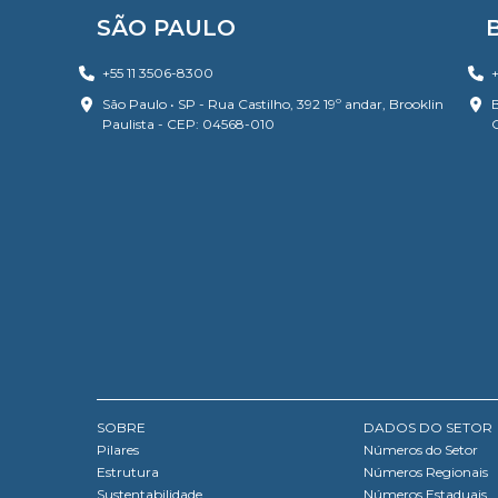
SÃO PAULO
+55 11 3506-8300
+
São Paulo • SP - Rua Castilho, 392 19º andar, Brooklin
B
Paulista - CEP: 04568-010
SOBRE
DADOS DO SETOR
Pilares
Números do Setor
Estrutura
Números Regionais
Sustentabilidade
Números Estaduais