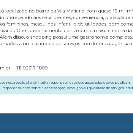
á localizado no bairro da Vila Mariana, com quase 18 mil 
do oferecendo aos seus clientes, conveniência, praticidade 
os femininos, masculinos, infantil e de utilidades, bem co
es diários. O empreendimento conta com o maior cinema da
 Além disso, o shopping possui uma gastronomia completa,
s somados a uma alameda de serviços com lotérica, agência 
.br – (11) 93317-1809
dos nesta seção são de inteira responsabilidade dos associados que os publicam
 responsabilidade sobre a contratação, execução ou qualidade de serviços, ati