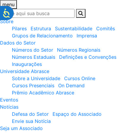
menu
Sobre
Pilares
Estrutura
Sustentabilidade
Comitês
Grupos de Relacionamento
Imprensa
Dados do Setor
Números do Setor
Números Regionais
Números Estaduais
Definições e Convenções
Inaugurações
Universidade Abrasce
Sobre a Universidade
Cursos Online
Cursos Presenciais
On Demand
Prêmio Acadêmico Abrasce
Eventos
Notícias
Defesa do Setor
Espaço do Associado
Envie sua Notícia
Seja um Associado