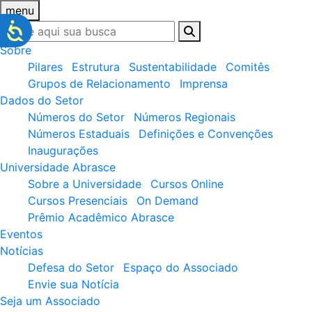
menu
Sobre
Pilares
Estrutura
Sustentabilidade
Comitês
Grupos de Relacionamento
Imprensa
Dados do Setor
Números do Setor
Números Regionais
Números Estaduais
Definições e Convenções
Inaugurações
Universidade Abrasce
Sobre a Universidade
Cursos Online
Cursos Presenciais
On Demand
Prêmio Acadêmico Abrasce
Eventos
Notícias
Defesa do Setor
Espaço do Associado
Envie sua Notícia
Seja um Associado