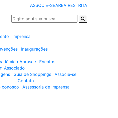
ASSOCIE-SE
ÁREA RESTRITA
ento
Imprensa
nvenções
Inaugurações
cadêmico Abrasce
Eventos
um Associado
agens
Guia de Shoppings
Associe-se
Contato
e conosco
Assessoria de Imprensa