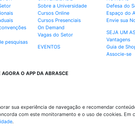
Setor
Sobre a Universidade
Defesa do S
ionais
Cursos Online
Espaço do 
aduais
Cursos Presenciais
Envie sua No
 convenções
On Demand
SEJA UM A
Vagas do Setor
Vantagens
de pesquisas
EVENTOS
Guia de Sho
Associe-se
E AGORA O APP DA ABRASCE
lhorar sua experiência de navegação e recomendar conteúd
 concorda com este monitoramento e o uso de cookies. Em 
cidade
.