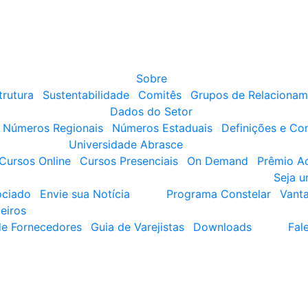
Sobre
trutura
Sustentabilidade
Comitês
Grupos de Relacionam
Dados do Setor
Números Regionais
Números Estaduais
Definições e Co
Universidade Abrasce
Cursos Online
Cursos Presenciais
On Demand
Prêmio A
Seja 
ociado
Envie sua Notícia
Programa Constelar
Vant
eiros
de Fornecedores
Guia de Varejistas
Downloads
Fal