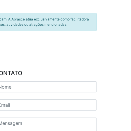
icam. A Abrasce atua exclusivamente como facilitadora
ços, atividades ou atrações mencionadas.
ONTATO