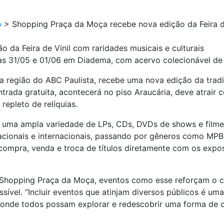
o
>
Shopping Praça da Moça recebe nova edição da Feira de
da Feira de Vinil com raridades musicais e culturais
as 31/05 e 01/06 em Diadema, com acervo colecionável de L
egião do ABC Paulista, recebe uma nova edição da tradicio
rada gratuita, acontecerá no piso Araucária, deve atrair 
repleto de relíquias.
r uma ampla variedade de LPs, CDs, DVDs de shows e filmes
nacionais e internacionais, passando por gêneros como MPB, 
ompra, venda e troca de títulos diretamente com os expos
o Shopping Praça da Moça, eventos como esse reforçam o
ssível. “Incluir eventos que atinjam diversos públicos é um
 onde todos possam explorar e redescobrir uma forma de o