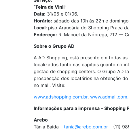
Serviço:
“Feira de Vinil”
Data:
31/05 e 01/06.
Horário:
sábado das 10h às 22h e domingo 
Local:
piso Araucária do Shopping Praça d
Endereço:
R. Manoel da Nóbrega, 712 — C
Sobre o Grupo AD
A AD Shopping, está presente em todas as 
localizados tanto nas capitais quanto no i
gestão de shopping centers. O Grupo AD lan
prospecção dos locatários na obtenção do 
no mall. Visite:
www.adshopping.com.br
,
www.admall.com.
Informações para a imprensa – Shopping 
Arebo
Tânia Baida –
tania@arebo.com.br
– (11) 9