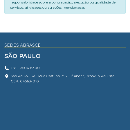
responsabilidade sobre a contratação, execução ou qualidade de
serviços, atividades ou atrações mencionadas.
SEDES ABRASCE
SÃO PAULO
+55 11 3506-8300
São Paulo • SP - Rua Castilho, 392 19º andar, Brooklin Paulista -
CEP: 04568-010