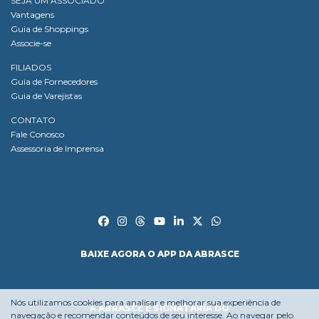
SEJA UM ASSOCIADO
Vantagens
Guia de Shoppings
Associe-se
FILIADOS
Guia de Fornecedores
Guia de Varejistas
CONTATO
Fale Conosco
Assessoria de Imprensa
BAIXE AGORA O APP DA ABRASCE
Nós utilizamos cookies para analisar e melhorar sua experiência de
A ABRASCE É SIGNATÁRIA DO
navegação e recomendar conteúdos de seu interesse. Ao navegar pelo