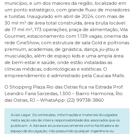
município, e um dos maiores da região, localizado em
um ponto estratégico, com grande fluxo de moradores
e turistas. Inaugurado em abril de 2024, com mais de
30 mil m² de área total construída, área bruta locável
de 17 mil m², 173 operações, praça de alimentação, Vila
Gourmet, estacionamento com 1.139 vagas, cinema da
rede CineShow, com estrutura de sala Gold e poltronas
premium, academias, de ginástica, dança, jiu-jitsu e
musculação, além de espaço kids e uma ampla área
de bem-estar e saúde, onde estão instaladas as
clínicas médicas, odontológicas e estéticas. O
empreendimento é administrado pela Caucaia Malls.
O Shopping Plaza Rio das Ostras fica na Estrada Prof.
Leandro Faria Sarzedas, 1.300 – Bairro Harmonia, Rio
das Ostras, RJ – WhatsApp: (22) 99738-3860
Aviso Legal: Os conteúdos, informações e materiais divulgados
nesta seção são de inteira responsabilidade dos associados que os
publicam. A Abrasce atua exclusivamente como facilitadora do
espaço de divulgação, não possuindo qualquer ingerência ou