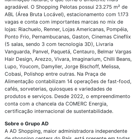
agradável. O Shopping Pelotas possui 23.275 m² de
ABL (Área Bruta Locável), estacionamento com 1.173
vagas e conta com importantes marcas no mix de
lojas: Riachuelo, Renner, Lojas Americanas, Pompéia,
Ponto Frio, Pernambucanas, Gaston, Cinemas Cineflix
(5 salas, sendo 3 com tecnologia 3D), Livraria
Vanguarda, Panvel, Paquetá, Centauro, Belmar Vargas
Hair Design, Arezzo, Vivara, Imaginarium, Chilli Beans,
Lupo, Youcom, Damyller, Jorge Bischoff, Melissa,
Cobasi, Polishop entre outras. Na Praça de
Alimentação contabilizam 14 operações de fast-food,
cafés, sorveterias, quiosques e variedades de
produtos e serviços. Desde 2022, o empreendimento
conta com a chancela da COMERC Energia,
certificação internacional de sustentabilidade.
Sobre o Grupo AD
A AD Shopping, maior administradora independente
de shopping centers do País, está presente em todas