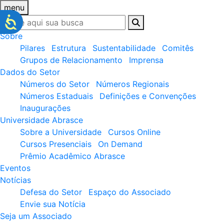
menu
Sobre
Pilares
Estrutura
Sustentabilidade
Comitês
Grupos de Relacionamento
Imprensa
Dados do Setor
Números do Setor
Números Regionais
Números Estaduais
Definições e Convenções
Inaugurações
Universidade Abrasce
Sobre a Universidade
Cursos Online
Cursos Presenciais
On Demand
Prêmio Acadêmico Abrasce
Eventos
Notícias
Defesa do Setor
Espaço do Associado
Envie sua Notícia
Seja um Associado