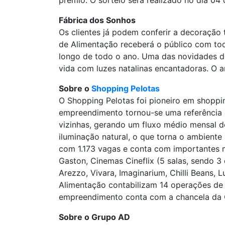
prêmio. O sorteio será realizado no dia 04
Fábrica dos Sonhos
Os clientes já podem conferir a decoração 
de Alimentação receberá o público com to
longo de todo o ano. Uma das novidades des
vida com luzes natalinas encantadoras. O a
Sobre o
Shopping Pelotas
O Shopping Pelotas foi pioneiro em shoppi
empreendimento tornou-se uma referência 
vizinhas, gerando um fluxo médio mensal d
iluminação natural, o que torna o ambient
com 1.173 vagas e conta com importantes m
Gaston, Cinemas Cineflix (5 salas, sendo 3
Arezzo, Vivara, Imaginarium, Chilli Beans, 
Alimentação contabilizam 14 operações de f
empreendimento conta com a chancela da CO
Sobre o Grupo AD