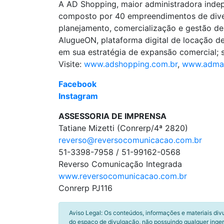
A AD Shopping, maior administradora indepe
composto por 40 empreendimentos de divers
planejamento, comercialização e gestão d
AlugueON, plataforma digital de locação de
em sua estratégia de expansão comercial; s
Visite:
www.adshopping.com.br
,
www.admal
Facebook
Instagram
ASSESSORIA DE IMPRENSA
Tatiane Mizetti (Conrerp/4ª 2820)
reverso@reversocomunicacao.com.br
51-3398-7958 / 51-99162-0568
Reverso Comunicação Integrada
www.reversocomunicacao.com.br
Conrerp PJ116
Aviso Legal: Os conteúdos, informações e materiais div
do espaço de divulgação, não possuindo qualquer inger