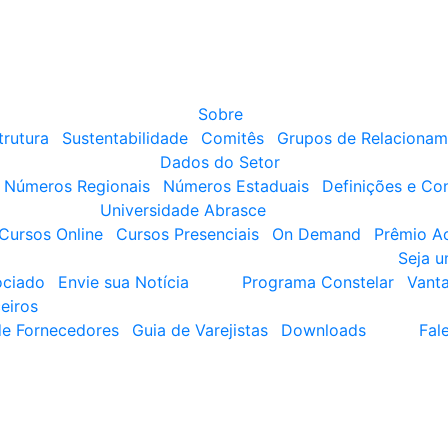
Sobre
trutura
Sustentabilidade
Comitês
Grupos de Relacionam
Dados do Setor
Números Regionais
Números Estaduais
Definições e Co
Universidade Abrasce
Cursos Online
Cursos Presenciais
On Demand
Prêmio A
Seja 
ociado
Envie sua Notícia
Programa Constelar
Vant
eiros
de Fornecedores
Guia de Varejistas
Downloads
Fal