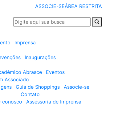
ASSOCIE-SE
ÁREA RESTRITA
ento
Imprensa
nvenções
Inaugurações
cadêmico Abrasce
Eventos
um Associado
agens
Guia de Shoppings
Associe-se
Contato
e conosco
Assessoria de Imprensa