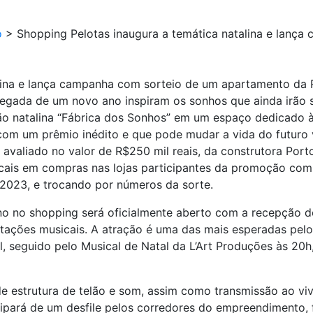
o
>
Shopping Pelotas inaugura a temática natalina e lanç
alina e lança campanha com sorteio de um apartamento d
egada de um novo ano inspiram os sonhos que ainda irão se
o natalina “Fábrica dos Sonhos” em um espaço dedicado à
 com um prêmio inédito e que pode mudar a vida do futur
avaliado no valor de R$250 mil reais, da construtora Por
cais em compras nas lojas participantes da promoção com o
 2023, e trocando por números da sorte.
ino no shopping será oficialmente aberto com a recepção 
ões musicais. A atração é uma das mais esperadas pelo p
al, seguido pelo Musical de Natal da L’Art Produções às 2
estrutura de telão e som, assim como transmissão ao vivo
ipará de um desfile pelos corredores do empreendimento, f