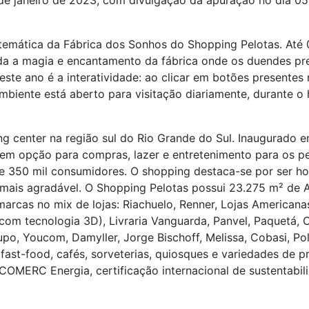
 de janeiro de 2023, com divulgação da apuração no dia 05
temática da Fábrica dos Sonhos do Shopping Pelotas. Até 0
da a magia e encantamento da fábrica onde os duendes pre
te ano é a interatividade: ao clicar em botões presentes 
mbiente está aberto para visitação diariamente, durante o
ng center na região sul do Rio Grande do Sul. Inaugurado 
em opção para compras, lazer e entretenimento para os p
e 350 mil consumidores. O shopping destaca-se por ser ho
e mais agradável. O Shopping Pelotas possui 23.275 m² de 
arcas no mix de lojas: Riachuelo, Renner, Lojas Americana
 com tecnologia 3D), Livraria Vanguarda, Panvel, Paquetá, 
Lupo, Youcom, Damyller, Jorge Bischoff, Melissa, Cobasi, Po
ast-food, cafés, sorveterias, quiosques e variedades de p
MERC Energia, certificação internacional de sustentabil