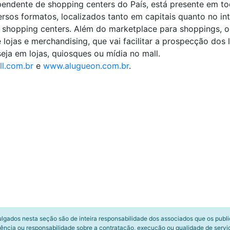
ndente de shopping centers do País, está presente em toda
os formatos, localizados tanto em capitais quanto no int
e shopping centers. Além do marketplace para shoppings, 
 lojas e merchandising, que vai facilitar a prospecção dos
eja em lojas, quiosques ou mídia no mall.
l.com.br
e
www.alugueon.com.br
.
ulgados nesta seção são de inteira responsabilidade dos associados que os publ
ência ou responsabilidade sobre a contratação, execução ou qualidade de servi