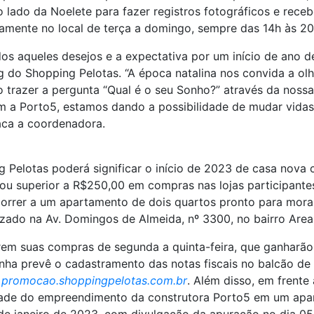
 lado da Noelete para fazer registros fotográficos e rece
ariamente no local de terça a domingo, sempre das 14h às 2
os aqueles desejos e a expectativa por um início de ano de
 do Shopping Pelotas. “A época natalina nos convida a olh
o trazer a pergunta “Qual é o seu Sonho?” através da noss
com a Porto5, estamos dando a possibilidade de mudar vid
aca a coordenadora.
 Pelotas poderá significar o início de 2023 de casa nova
al ou superior a R$250,00 em compras nas lojas participant
correr a um apartamento de dois quartos pronto para mora
zado na Av. Domingos de Almeida, nº 3300, no bairro Areal
arem suas compras de segunda a quinta-feira, que ganharã
ha prevê o cadastramento das notas fiscais no balcão de
:
promocao.shoppingpelotas.com.br
. Além disso, em frente
lidade do empreendimento da construtora Porto5 em um ap