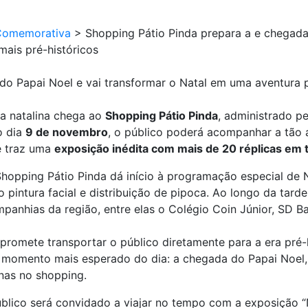
Comemorativa
>
Shopping Pátio Pinda prepara a e chegada 
ais pré-históricos
do Papai Noel e vai transformar o Natal em uma aventura 
a natalina chega ao
Shopping Pátio Pinda
, administrado p
o dia
9 de novembro
, o público poderá acompanhar a tão
e traz uma
exposição inédita com mais de 20 réplicas em 
Shopping Pátio Pinda dá início à programação especial de N
o pintura facial e distribuição de pipoca. Ao longo da tar
nhias da região, entre elas o Colégio Coin Júnior, SD Bal
promete transportar o público diretamente para a era pré-
o momento mais esperado do dia: a chegada do Papai Noel
inas no shopping.
blico será convidado a viajar no tempo com a exposição “N