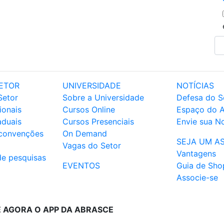
ETOR
UNIVERSIDADE
NOTÍCIAS
Setor
Sobre a Universidade
Defesa do S
ionais
Cursos Online
Espaço do 
aduais
Cursos Presenciais
Envie sua No
 convenções
On Demand
SEJA UM A
Vagas do Setor
Vantagens
de pesquisas
EVENTOS
Guia de Sho
Associe-se
E AGORA O APP DA ABRASCE