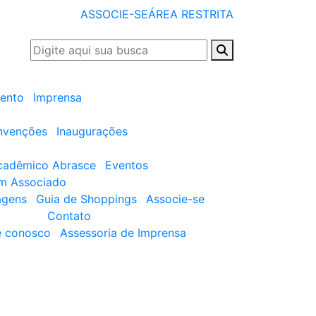
ASSOCIE-SE
ÁREA RESTRITA
ento
Imprensa
nvenções
Inaugurações
cadêmico Abrasce
Eventos
um Associado
agens
Guia de Shoppings
Associe-se
Contato
e conosco
Assessoria de Imprensa