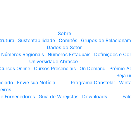
Sobre
trutura
Sustentabilidade
Comitês
Grupos de Relacionam
Dados do Setor
Números Regionais
Números Estaduais
Definições e Co
Universidade Abrasce
Cursos Online
Cursos Presenciais
On Demand
Prêmio A
Seja 
ociado
Envie sua Notícia
Programa Constelar
Vant
eiros
de Fornecedores
Guia de Varejistas
Downloads
Fal