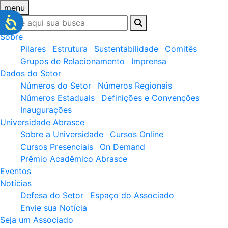
menu
Sobre
Pilares
Estrutura
Sustentabilidade
Comitês
Grupos de Relacionamento
Imprensa
Dados do Setor
Números do Setor
Números Regionais
Números Estaduais
Definições e Convenções
Inaugurações
Universidade Abrasce
Sobre a Universidade
Cursos Online
Cursos Presenciais
On Demand
Prêmio Acadêmico Abrasce
Eventos
Notícias
Defesa do Setor
Espaço do Associado
Envie sua Notícia
Seja um Associado