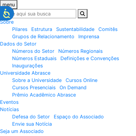
menu
Sobre
Pilares
Estrutura
Sustentabilidade
Comitês
Grupos de Relacionamento
Imprensa
Dados do Setor
Números do Setor
Números Regionais
Números Estaduais
Definições e Convenções
Inaugurações
Universidade Abrasce
Sobre a Universidade
Cursos Online
Cursos Presenciais
On Demand
Prêmio Acadêmico Abrasce
Eventos
Notícias
Defesa do Setor
Espaço do Associado
Envie sua Notícia
Seja um Associado