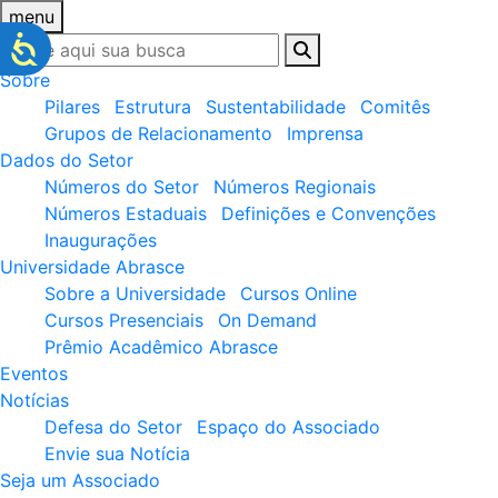
menu
Sobre
Pilares
Estrutura
Sustentabilidade
Comitês
Grupos de Relacionamento
Imprensa
Dados do Setor
Números do Setor
Números Regionais
Números Estaduais
Definições e Convenções
Inaugurações
Universidade Abrasce
Sobre a Universidade
Cursos Online
Cursos Presenciais
On Demand
Prêmio Acadêmico Abrasce
Eventos
Notícias
Defesa do Setor
Espaço do Associado
Envie sua Notícia
Seja um Associado