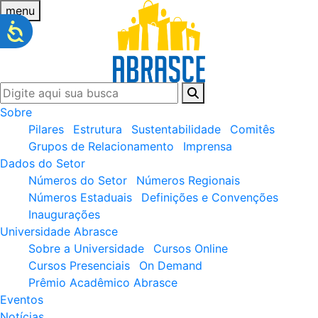
menu
Sobre
Pilares
Estrutura
Sustentabilidade
Comitês
Grupos de Relacionamento
Imprensa
Dados do Setor
Números do Setor
Números Regionais
Números Estaduais
Definições e Convenções
Inaugurações
Universidade Abrasce
Sobre a Universidade
Cursos Online
Cursos Presenciais
On Demand
Prêmio Acadêmico Abrasce
Eventos
Notícias