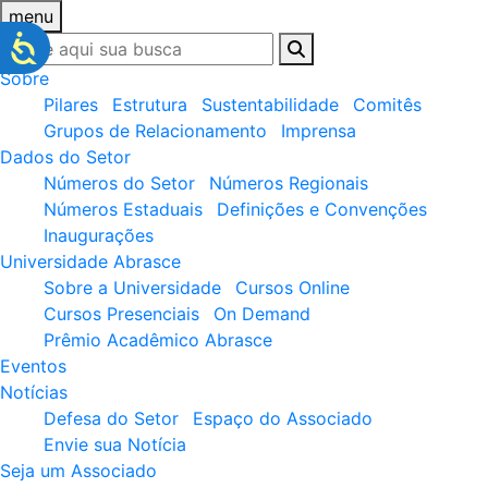
menu
Sobre
Pilares
Estrutura
Sustentabilidade
Comitês
Grupos de Relacionamento
Imprensa
Dados do Setor
Números do Setor
Números Regionais
Números Estaduais
Definições e Convenções
Inaugurações
Universidade Abrasce
Sobre a Universidade
Cursos Online
Cursos Presenciais
On Demand
Prêmio Acadêmico Abrasce
Eventos
Notícias
Defesa do Setor
Espaço do Associado
Envie sua Notícia
Seja um Associado