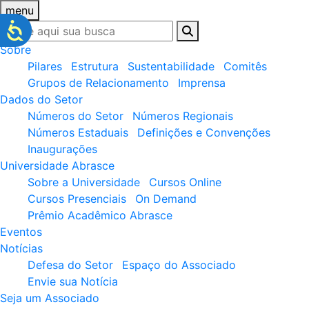
menu
Sobre
Pilares
Estrutura
Sustentabilidade
Comitês
Grupos de Relacionamento
Imprensa
Dados do Setor
Números do Setor
Números Regionais
Números Estaduais
Definições e Convenções
Inaugurações
Universidade Abrasce
Sobre a Universidade
Cursos Online
Cursos Presenciais
On Demand
Prêmio Acadêmico Abrasce
Eventos
Notícias
Defesa do Setor
Espaço do Associado
Envie sua Notícia
Seja um Associado