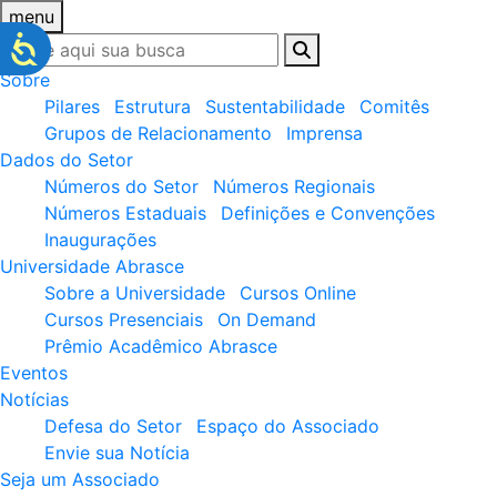
menu
Sobre
Pilares
Estrutura
Sustentabilidade
Comitês
Grupos de Relacionamento
Imprensa
Dados do Setor
Números do Setor
Números Regionais
Números Estaduais
Definições e Convenções
Inaugurações
Universidade Abrasce
Sobre a Universidade
Cursos Online
Cursos Presenciais
On Demand
Prêmio Acadêmico Abrasce
Eventos
Notícias
Defesa do Setor
Espaço do Associado
Envie sua Notícia
Seja um Associado