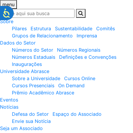
menu
Sobre
Pilares
Estrutura
Sustentabilidade
Comitês
Grupos de Relacionamento
Imprensa
Dados do Setor
Números do Setor
Números Regionais
Números Estaduais
Definições e Convenções
Inaugurações
Universidade Abrasce
Sobre a Universidade
Cursos Online
Cursos Presenciais
On Demand
Prêmio Acadêmico Abrasce
Eventos
Notícias
Defesa do Setor
Espaço do Associado
Envie sua Notícia
Seja um Associado