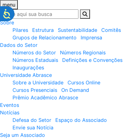
menu
Sobre
Pilares
Estrutura
Sustentabilidade
Comitês
Grupos de Relacionamento
Imprensa
Dados do Setor
Números do Setor
Números Regionais
Números Estaduais
Definições e Convenções
Inaugurações
Universidade Abrasce
Sobre a Universidade
Cursos Online
Cursos Presenciais
On Demand
Prêmio Acadêmico Abrasce
Eventos
Notícias
Defesa do Setor
Espaço do Associado
Envie sua Notícia
Seja um Associado