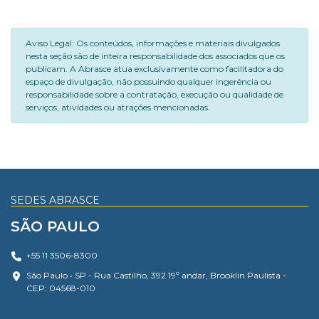
Aviso Legal: Os conteúdos, informações e materiais divulgados
nesta seção são de inteira responsabilidade dos associados que os
publicam. A Abrasce atua exclusivamente como facilitadora do
espaço de divulgação, não possuindo qualquer ingerência ou
responsabilidade sobre a contratação, execução ou qualidade de
serviços, atividades ou atrações mencionadas.
SEDES ABRASCE
SÃO PAULO
+55 11 3506-8300
São Paulo • SP - Rua Castilho, 392 19º andar, Brooklin Paulista -
CEP: 04568-010