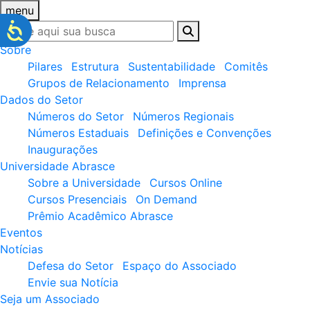
menu
Sobre
Pilares
Estrutura
Sustentabilidade
Comitês
Grupos de Relacionamento
Imprensa
Dados do Setor
Números do Setor
Números Regionais
Números Estaduais
Definições e Convenções
Inaugurações
Universidade Abrasce
Sobre a Universidade
Cursos Online
Cursos Presenciais
On Demand
Prêmio Acadêmico Abrasce
Eventos
Notícias
Defesa do Setor
Espaço do Associado
Envie sua Notícia
Seja um Associado