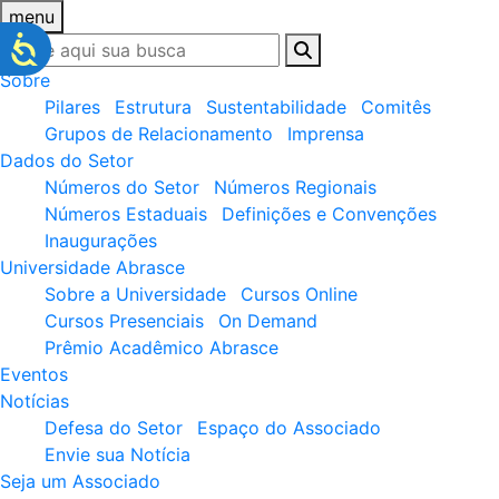
menu
Sobre
Pilares
Estrutura
Sustentabilidade
Comitês
Grupos de Relacionamento
Imprensa
Dados do Setor
Números do Setor
Números Regionais
Números Estaduais
Definições e Convenções
Inaugurações
Universidade Abrasce
Sobre a Universidade
Cursos Online
Cursos Presenciais
On Demand
Prêmio Acadêmico Abrasce
Eventos
Notícias
Defesa do Setor
Espaço do Associado
Envie sua Notícia
Seja um Associado