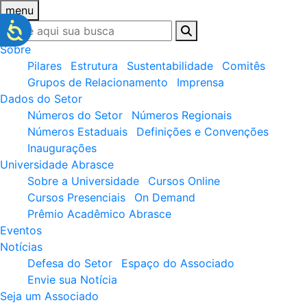
menu
Sobre
Pilares
Estrutura
Sustentabilidade
Comitês
Grupos de Relacionamento
Imprensa
Dados do Setor
Números do Setor
Números Regionais
Números Estaduais
Definições e Convenções
Inaugurações
Universidade Abrasce
Sobre a Universidade
Cursos Online
Cursos Presenciais
On Demand
Prêmio Acadêmico Abrasce
Eventos
Notícias
Defesa do Setor
Espaço do Associado
Envie sua Notícia
Seja um Associado