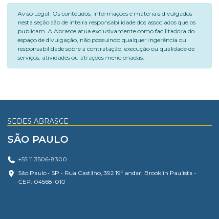
Aviso Legal: Os conteúdos, informações e materiais divulgados
nesta seção são de inteira responsabilidade dos associados que os
publicam. A Abrasce atua exclusivamente como facilitadora do
espaço de divulgação, não possuindo qualquer ingerência ou
responsabilidade sobre a contratação, execução ou qualidade de
serviços, atividades ou atrações mencionadas.
SEDES ABRASCE
SÃO PAULO
+55 11 3506-8300
São Paulo • SP - Rua Castilho, 392 19º andar, Brooklin Paulista -
CEP: 04568-010