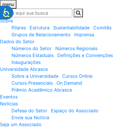
menu
Sobre
Pilares
Estrutura
Sustentabilidade
Comitês
Grupos de Relacionamento
Imprensa
Dados do Setor
Números do Setor
Números Regionais
Números Estaduais
Definições e Convenções
Inaugurações
Universidade Abrasce
Sobre a Universidade
Cursos Online
Cursos Presenciais
On Demand
Prêmio Acadêmico Abrasce
Eventos
Notícias
Defesa do Setor
Espaço do Associado
Envie sua Notícia
Seja um Associado