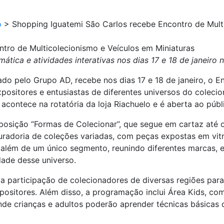
o
>
Shopping Iguatemi São Carlos recebe Encontro de Multi
tro de Multicolecionismo e Veículos em Miniaturas
ática e atividades interativas nos dias 17 e 18 de janeiro
do pelo Grupo AD, recebe nos dias 17 e 18 de janeiro, o E
xpositores e entusiastas de diferentes universos do coleci
 acontece na rotatória da loja Riachuelo e é aberta ao públ
osição “Formas de Colecionar”, que segue em cartaz até o 
adoria de coleções variadas, com peças expostas em vitri
 além de um único segmento, reunindo diferentes marcas, e
dade desse universo.
 participação de colecionadores de diversas regiões para 
xpositores. Além disso, a programação inclui Área Kids, co
nde crianças e adultos poderão aprender técnicas básicas 