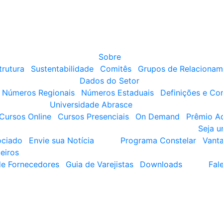
Sobre
trutura
Sustentabilidade
Comitês
Grupos de Relacionam
Dados do Setor
Números Regionais
Números Estaduais
Definições e Co
Universidade Abrasce
Cursos Online
Cursos Presenciais
On Demand
Prêmio A
Seja 
ociado
Envie sua Notícia
Programa Constelar
Vant
eiros
de Fornecedores
Guia de Varejistas
Downloads
Fal