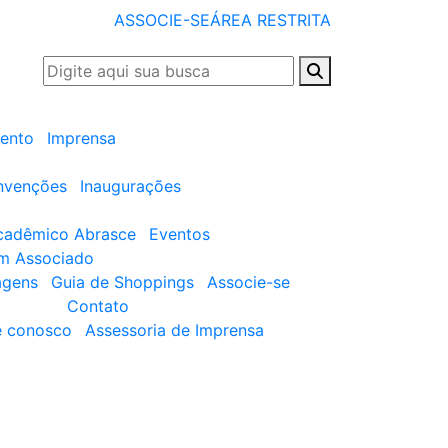
ASSOCIE-SE
ÁREA RESTRITA
ento
Imprensa
nvenções
Inaugurações
cadêmico Abrasce
Eventos
um Associado
agens
Guia de Shoppings
Associe-se
Contato
e conosco
Assessoria de Imprensa