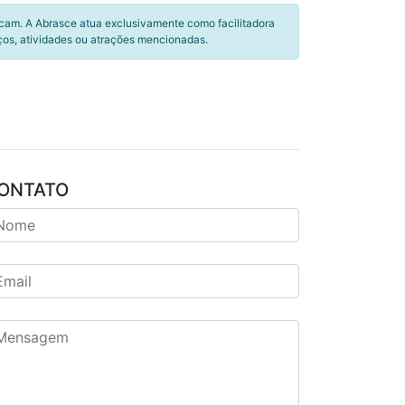
icam. A Abrasce atua exclusivamente como facilitadora
ços, atividades ou atrações mencionadas.
ONTATO