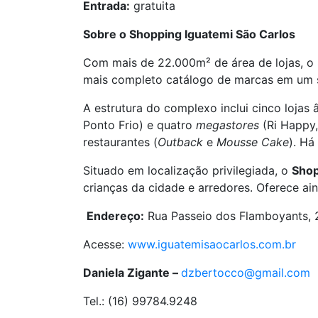
Entrada:
gratuita
Sobre o Shopping Iguatemi São Carlos
Com mais de 22.000m² de área de lojas, o
mais completo catálogo de marcas em um só
A estrutura do complexo inclui cinco loja
Ponto Frio) e quatro
megastores
(Ri Happy,
restaurantes (
Outback
e
Mousse Cake
). H
Situado em localização privilegiada, o
Shop
crianças da cidade e arredores. Oferece a
Endereço:
Rua Passeio dos Flamboyants, 20
Acesse:
www.iguatemisaocarlos.com.br
Daniela Zigante –
dzbertocco@gmail.com
Tel.: (16) 99784.9248