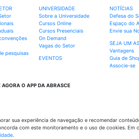
ETOR
UNIVERSIDADE
NOTÍCIAS
Setor
Sobre a Universidade
Defesa do S
ionais
Cursos Online
Espaço do 
aduais
Cursos Presenciais
Envie sua No
 convenções
On Demand
SEJA UM A
Vagas do Setor
Vantagens
de pesquisas
EVENTOS
Guia de Sho
Associe-se
E AGORA O APP DA ABRASCE
lhorar sua experiência de navegação e recomendar conteúd
 concorda com este monitoramento e o uso de cookies. Em 
cidade
.