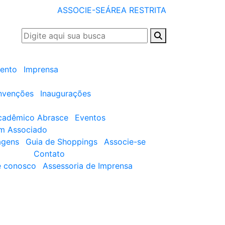
ASSOCIE-SE
ÁREA RESTRITA
ento
Imprensa
nvenções
Inaugurações
cadêmico Abrasce
Eventos
um Associado
agens
Guia de Shoppings
Associe-se
Contato
e conosco
Assessoria de Imprensa