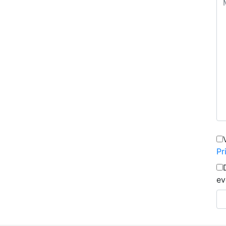
Pr
ev