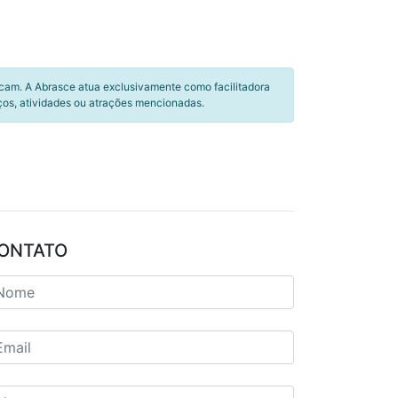
icam. A Abrasce atua exclusivamente como facilitadora
ços, atividades ou atrações mencionadas.
ONTATO