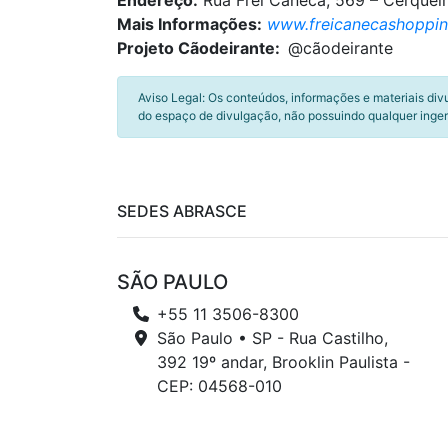
Endereço:
Rua Frei Caneca, 569 – Cerquei
Mais Informações:
www.freicanecashoppin
Projeto Cãodeirante:
@cãodeirante
Aviso Legal: Os conteúdos, informações e materiais div
do espaço de divulgação, não possuindo qualquer inger
SEDES ABRASCE
SÃO PAULO
+55 11 3506-8300
São Paulo • SP - Rua Castilho,
392 19º andar, Brooklin Paulista -
CEP: 04568-010