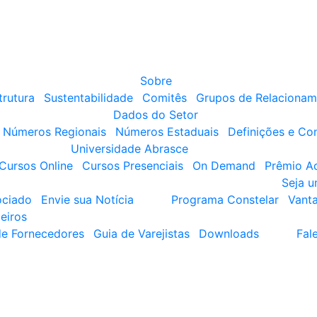
Sobre
trutura
Sustentabilidade
Comitês
Grupos de Relacionam
Dados do Setor
Números Regionais
Números Estaduais
Definições e Co
Universidade Abrasce
Cursos Online
Cursos Presenciais
On Demand
Prêmio A
Seja 
ociado
Envie sua Notícia
Programa Constelar
Vant
eiros
de Fornecedores
Guia de Varejistas
Downloads
Fal