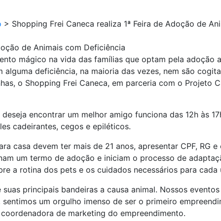
o
>
Shopping Frei Caneca realiza 1ª Feira de Adoção de An
Adoção de Animais com Deficiência
to mágico na vida das famílias que optam pela adoção ani
m alguma deficiência, na maioria das vezes, nem são cogi
as, o Shopping Frei Caneca, em parceria com o Projeto Cã
deseja encontrar um melhor amigo funciona das 12h às 17
es cadeirantes, cegos e epiléticos.
ara casa devem ter mais de 21 anos, apresentar CPF, RG e
inam um termo de adoção e iniciam o processo de adaptaçã
bre a rotina dos pets e os cuidados necessários para cada
suas principais bandeiras a causa animal. Nossos eventos
z, sentimos um orgulho imenso de ser o primeiro empreendi
ra, coordenadora de marketing do empreendimento.